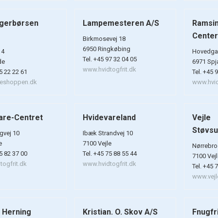
gerbørsen
Lampemesteren A/S
Ramsin
Center
Birkmosevej 18
6950 Ringkøbing
 4
Hovedga
Tel. +45 97 32 04 05
de
6971 Spj
www.hvidtogfrit.dk
75 22 22 61
Tel. +45 
eshoppen.dk
www.hvid
are-Centret
Hvidevareland
Vejle
Støvsu
gvej 10
Ibæk Strandvej 10
e
7100 Vejle
Nørrebro
75 82 37 00
Tel. +45 75 88 55 44
7100 Vej
ogfrit.dk
www.hvidtogfrit.dk
Tel. +45 
www.vejl
i Herning
Kristian. O. Skov A/S
Fnugfr