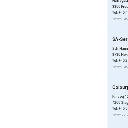
Nørregad
3300 Fre
Tel. +45 
www.hvidt
SA-Ser
Sdr. Ham
3730 Nek
Tel. +45 
www.hvidt
Colour
Kinavej 1
4200 Sla
Tel. +45 
www.colo