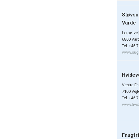
Støvsu
Varde
Lerpøtvej
6800 Var
Tel. +45 
www.sug
Hvidev
Vestre En
7100 Vejl
Tel. +45 
www.hvidt
Fnugfr