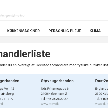
KØKKENMASKINER
PERSONLIG PLEJE
KLIMA
handlerliste
inder du en oversigt af Cecotec forhandlere med fysiske butikker, li
gerbanden
Støvsugerbanden
Dust2c
gs Vej 112
Ndr. Frihavnsgade 6
Englands
deriksberg
2100 København Ø
2300 Kø
38 71 13 77
Tel. +45 35 26 27 27
Tel. +45 
.dk
www.stov.dk
www.dus