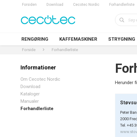
Forsiden
Download
Cecotec Nordic
Forhandlerliste
RENGØRING
KAFFEMASKINER
STRYGNING
Forside
Forhandlerliste
For
Informationer
Om Cecotec Nordic
Herunder f
Download
Kataloger
Manualer
Støvsu
Forhandlerliste
Peter Ban
2000 Fre
Tel. +45 
www.stov