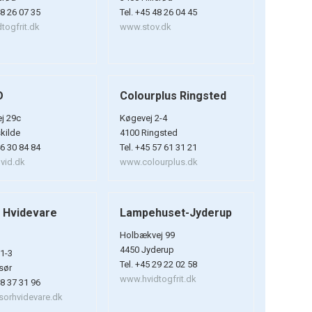
48 26 07 35
Tel. +45 48 26 04 45
togfrit.dk
www.stov.dk
D
Colourplus Ringsted
ej 29c
Køgevej 2-4
kilde
4100 Ringsted
46 30 84 84
Tel. +45 57 61 31 21
vid.dk
www.colourplus.dk
 Hvidevare
Lampehuset-Jyderup
r
Holbækvej 99
4450 Jyderup
1-3
Tel. +45 29 22 02 58
sør
www.hvidtogfrit.dk
58 37 31 96
orhvidevare.dk