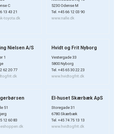
ense C
5230 Odense M
66 13 43 21
Tel. +45 66 12 03 90
k-toyota.dk
www.nalle.dk
ng Nielsen A/S
Hvidt og Frit Nyborg
r 1
Vestergade 33
ge
5800 Nyborg
62 62 20 77
Tel. +45 65 30 22 23
togfrit.dk
www.hvidtogfrit.dk
ugerbørsen
El-huset Skærbæk ApS
de 51
Storegade 31
jerg
6780 Skærbæk
75 12 60 83
Tel. +45 74 75 13 13
eshoppen.dk
www.hvidtogfrit.dk