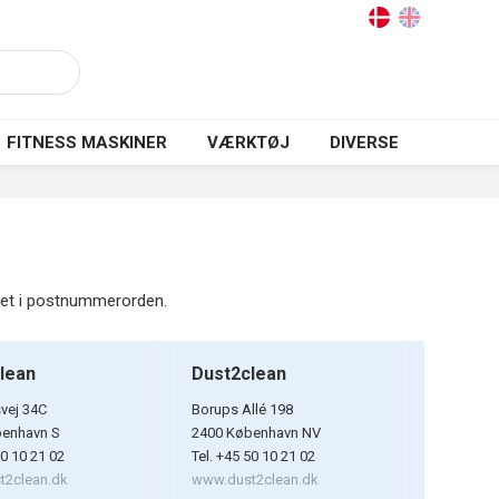
FITNESS MASKINER
VÆRKTØJ
DIVERSE
stet i postnummerorden.
lean
Dust2clean
vej 34C
Borups Allé 198
benhavn S
2400 København NV
50 10 21 02
Tel. +45 50 10 21 02
t2clean.dk
www.dust2clean.dk