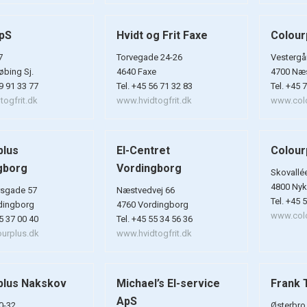
ApS
Hvidt og Frit Faxe
Colour
7
Torvegade 24-26
Vestergå
bing Sj.
4640 Faxe
4700 Næ
59 91 33 77
Tel. +45 56 71 32 83
Tel. +45 
ogfrit.dk
www.hvidtogfrit.dk
www.colo
plus
El-Centret
Colour
gborg
Vordingborg
Skovallé
4800 Nyk
sgade 57
Næstvedvej 66
Tel. +45 
dingborg
4760 Vordingborg
www.colo
55 37 00 40
Tel. +45 55 34 56 36
urplus.dk
www.hvidtogfrit.dk
plus Nakskov
Michael’s El-service
Frank 
ApS
0-32
Østerbro