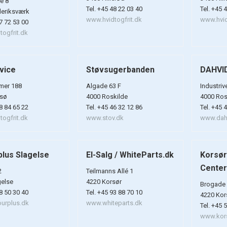
e 8
Tel. +45 48 22 03 40
Tel. +45 
deriksværk
www.hvidtogfrit.dk
www.hvid
47 72 53 00
ogfrit.dk
vice
Støvsugerbanden
DAHVI
mer 188
Algade 63 F
Industriv
sø
4000 Roskilde
4000 Ros
28 84 65 22
Tel. +45 46 32 12 86
Tel. +45 
ogfrit.dk
www.stov.dk
www.dah
plus Slagelse
El-Salg / WhiteParts.dk
Korsør
Cente
2
Teilmanns Allé 1
gelse
4220 Korsør
Brogade 
58 50 30 40
Tel. +45 93 88 70 10
4220 Kor
urplus.dk
www.whiteparts.dk
Tel. +45 
www.kors