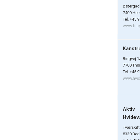
Østergad
7400 Her
Tel. +45 
www.fnug
Kanstr
Ringvej 1
7700 Thi
Tel. +45 
www.hvidt
Aktiv
Hvidev
Tværskift
8330 Bed