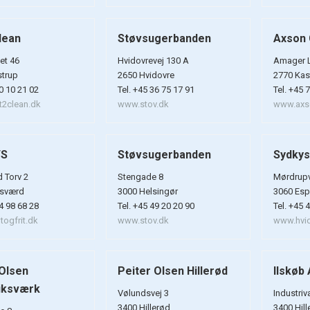
lean
Støvsugerbanden
Axson 
t 46
Hvidovrevej 130 A
Amager 
strup
2650 Hvidovre
2770 Kas
50 10 21 02
Tel. +45 36 75 17 91
Tel. +45 
2clean.dk
www.stov.dk
www.axs
/S
Støvsugerbanden
Sydkys
 Torv 2
Stengade 8
Mørdrupv
sværd
3000 Helsingør
3060 Es
44 98 68 28
Tel. +45 49 20 20 90
Tel. +45 
ogfrit.dk
www.stov.dk
www.hvid
 Olsen
Peiter Olsen Hillerød
Ilskøb
iksværk
Vølundsvej 3
Industri
3400 Hillerød
3400 Hill