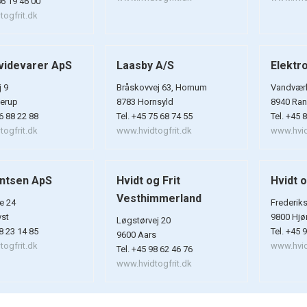
86 19 46 00
ogfrit.dk
videvarer ApS
Laasby A/S
Elektr
j 9
Bråskovvej 63, Hornum
Vandværk
lerup
8783 Hornsyld
8940 Ran
86 88 22 88
Tel. +45 75 68 74 55
Tel. +45 
ogfrit.dk
www.hvidtogfrit.dk
www.hvid
rntsen ApS
Hvidt og Frit
Hvidt o
Vesthimmerland
e 24
Frederik
vst
9800 Hjø
Løgstørvej 20
98 23 14 85
Tel. +45 
9600 Aars
ogfrit.dk
www.hvid
Tel. +45 98 62 46 76
www.hvidtogfrit.dk