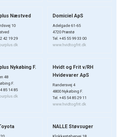
plus Næstved
Domiciel ApS
rdsvej 10
Adelgade 61-65
stved
4720 Præstø
72 42 19 29
Tel. +45 55 99 33 00
urplus.dk
www.hvidtogfrit.dk
plus Nykøbing F.
Hvidt og Frit v/RH
Hvidevarer ApS
en 48
øbing F.
Randersvej 4
54 85 14 85
4800 Nykøbing F.
urplus.dk
Tel. +45 54 85 29 11
www.hvidtogfrit.dk
Toyota
NALLE Støvsuger
 20
Klokkestøbervej 18