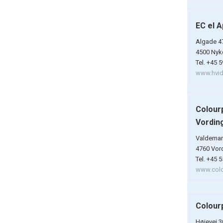
EC el 
Algade 4
4500 Nykø
Tel. +45 
www.hvidt
Colour
Vordin
Valdemar
4760 Vor
Tel. +45 
www.colo
Colour
Højevej 3