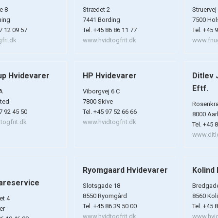
e 8
Strædet 2
Struervej
ning
7441 Bording
7500 Hol
97 12 09 57
Tel. +45 86 86 11 77
Tel. +45 
fri.dk
www.hvidtogfrit.dk
www.fnug
up Hvidevarer
HP Hvidevarer
Ditlev
Eftf.
A
Viborgvej 6 C
sted
7800 Skive
Rosenkr
97 92 45 50
Tel. +45 97 52 66 66
8000 Aar
ogfrit.dk
www.hvidtogfrit.dk
Tel. +45 
www.ditl
Ryomgaard Hvidevarer
Kolind 
areservice
Slotsgade 18
Bredgad
8550 Ryomgård
8560 Kol
et 4
Tel. +45 86 39 50 00
Tel. +45 
er
www.hvidtogfrit.dk
www.hvid