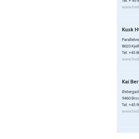
Tel. + 45 
www.hvidt
Kusk H
Parallelve
8620 Kjel
Tel. +45 
www.hvidt
Kai Be
Østergad
9460 Bro
Tel. +45 
www.hvidt