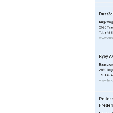
Dust2c
Rugvænge
2630 Taa
Tel. +45 
www.dust
Ryby A
Bagsværd
2880 Bag
Tel. +45 
www.hvidt
Peiter
Freder