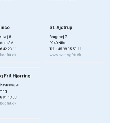
onico
St. Ajstrup
svej 8
Brugsvej 7
ders SV
9240 Nibe
86 42 23 11
Tel. +45 98 35 53 11
togfrit.dk
www.hvidtogfrit.dk
g Frit Hjørring
shavnsvej 91
rring
98 91 13 33
togfrit.dk