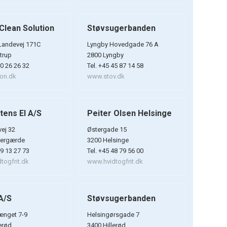
Clean Solution
Støvsugerbanden
Landevej 171C
Lyngby Hovedgade 76 A
trup
2800 Lyngby
70 26 26 32
Tel. +45 45 87 14 58
on.dk
www.stov.dk
tens El A/S
Peiter Olsen Helsinge
ej 32
Østergade 15
pergærde
3200 Helsinge
49 13 27 73
Tel. +45 48 79 56 00
togfrit.dk
www.hvidtogfrit.dk
 A/S
Støvsugerbanden
vænget 7-9
Helsingørsgade 7
erød
3400 Hillerød