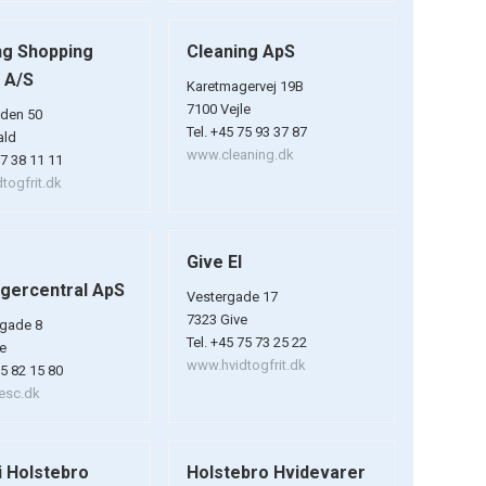
g Shopping
Cleaning ApS
 A/S
Karetmagervej 19B
7100 Vejle
den 50
Tel. +45 75 93 37 87
ald
www.cleaning.dk
97 38 11 11
togfrit.dk
Give El
gercentral ApS
Vestergade 17
7323 Give
gade 8
Tel. +45 75 73 25 22
le
www.hvidtogfrit.dk
75 82 15 80
esc.dk
i Holstebro
Holstebro Hvidevarer