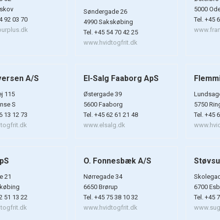
skov
5000 Od
Søndergade 26
54 92 03 70
Tel. +45 
4990 Sakskøbing
urplus.dk
www.fran
Tel. +45 54 70 42 25
www.hvidtogfrit.dk
versen A/S
El-Salg Faaborg ApS
Flemmi
j 115
Østergade 39
Lundsage
nse S
5600 Faaborg
5750 Rin
66 13 12 73
Tel. +45 62 61 21 48
Tel. +45 
ogfrit.dk
www.elsalg.dk
www.hvid
ApS
O. Fonnesbæk A/S
Støvs
e 21
Nørregade 34
Skolega
købing
6650 Brørup
6700 Esb
62 51 13 22
Tel. +45 75 38 10 32
Tel. +45 
ogfrit.dk
www.hvidtogfrit.dk
www.sug