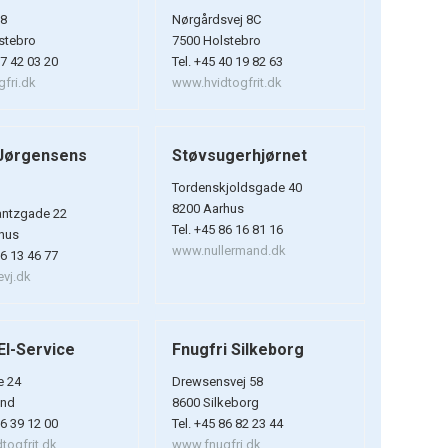
 8
Nørgårdsvej 8C
stebro
7500 Holstebro
97 42 03 20
Tel. +45 40 19 82 63
fri.dk
www.hvidtogfrit.dk
 Jørgensens
Støvsugerhjørnet
Tordenskjoldsgade 40
8200 Aarhus
antzgade 22
Tel. +45 86 16 81 16
hus
www.nullermand.dk
86 13 46 77
evj.dk
El-Service
Fnugfri Silkeborg
e 24
Drewsensvej 58
ind
8600 Silkeborg
86 39 12 00
Tel. +45 86 82 23 44
togfrit.dk
www.fnugfri.dk