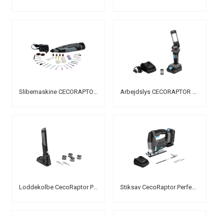
Slibemaskine CECORAPTOR PERFECT POLISH AND SAND 1200
Arbejdslys CECORAPTOR PERFECT WORKLIGTH 2020
Loddekolbe CecoRaptor Perfect Solder 360 Advance
Stiksav CecoRaptor Perfect MultiCut 2020 Advance