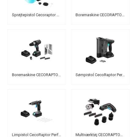
Sprøjtepistol Cecoraptor perfect color 4020
Boremaskine CECORAPTOR 4020 BRUSHLESS ULTRA
Boremaskine CECORAPTOR 2020 X-TREME
Sømpistol CecoRaptor Perfect Staples&Nails 2020 Advance
Limpistol CecoRaptor Perfect Fix 2020 Advance
Multiværktøj CECORAPTOR PERFECT MULTIWORK 360